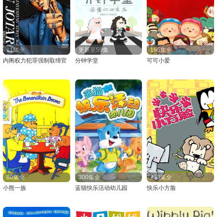
11集全
更新至59集
195集全
内阁权力犯罪强制取缔官
分钟学堂
可可小爱
80集全
300集全
260集全
小熊一族
蓝猫快乐活动幼儿园
快乐小方脸