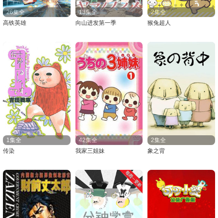
26集全
13集全
2集全
高铁英雄
向山进发第一季
猴兔超人
1集全
42集全
2集全
传染
我家三姐妹
象之背