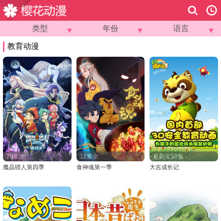
类型
年份
语言
▼
▼
▼
教育动漫
28集全
12集全
更新至58集
魔晶猎人第四季
食神魂第一季
大吉成长记