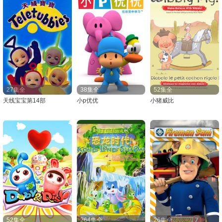
27集全
38集全
52集全
天线宝宝第14部
小p优优
小猪威比
52集全
264集全
26集全