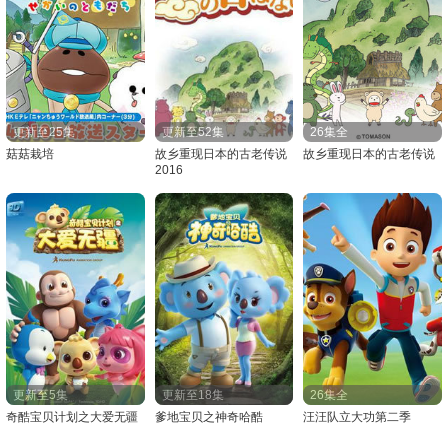
更新至25集
更新至52集
26集全
菇菇栽培
故乡重现日本的古老传说
故乡重现日本的古老传说
2016
更新至5集
更新至18集
26集全
奇酷宝贝计划之大爱无疆
爹地宝贝之神奇哈酷
汪汪队立大功第二季