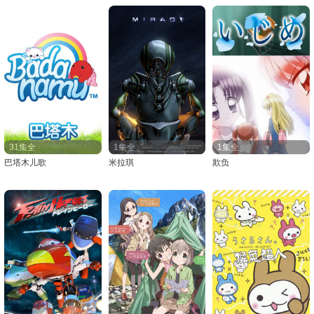
31集全
1集全
1集全
巴塔木儿歌
米拉琪
欺负