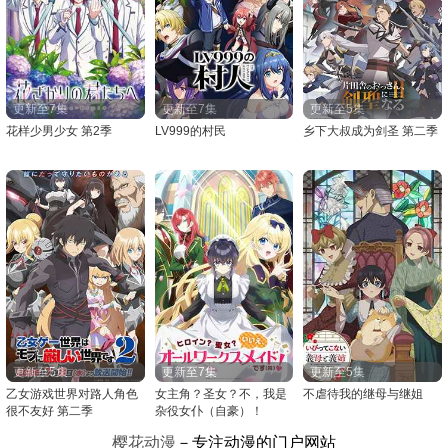
更新至7集
更新至7集
更新至5集
花样少男少女 第2季
LV999的村民
乡下大叔成为剑圣 第二季
更新至5集
更新至7集
更新至5集
乙女游戏世界对路人角色
女主角？圣女？不，我是
不虐待我的继母与继姐
很不友好 第二季
杂役女仆（自豪）！
樱花动漫
－专注动漫的门户网站