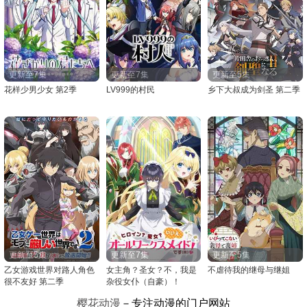
更新至7集
更新至7集
更新至5集
花样少男少女 第2季
LV999的村民
乡下大叔成为剑圣 第二季
更新至5集
更新至7集
更新至5集
乙女游戏世界对路人角色
女主角？圣女？不，我是
不虐待我的继母与继姐
很不友好 第二季
杂役女仆（自豪）！
樱花动漫
－专注动漫的门户网站