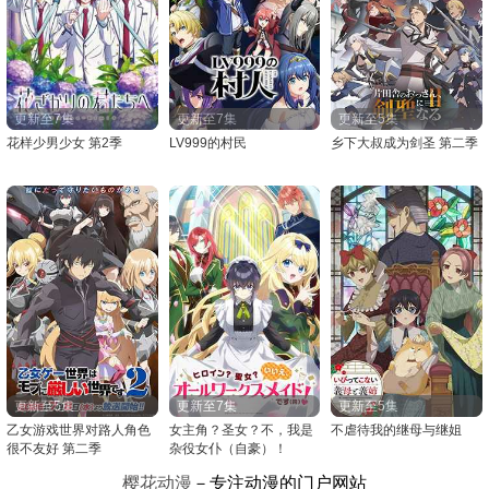
更新至7集
更新至7集
更新至5集
花样少男少女 第2季
LV999的村民
乡下大叔成为剑圣 第二季
更新至5集
更新至7集
更新至5集
乙女游戏世界对路人角色
女主角？圣女？不，我是
不虐待我的继母与继姐
很不友好 第二季
杂役女仆（自豪）！
樱花动漫
－专注动漫的门户网站