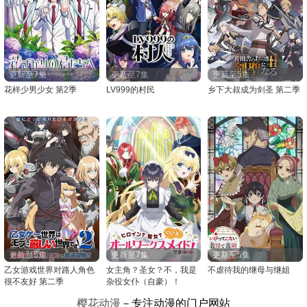
更新至7集
更新至7集
更新至5集
花样少男少女 第2季
LV999的村民
乡下大叔成为剑圣 第二季
更新至5集
更新至7集
更新至5集
乙女游戏世界对路人角色
女主角？圣女？不，我是
不虐待我的继母与继姐
很不友好 第二季
杂役女仆（自豪）！
樱花动漫
－专注动漫的门户网站