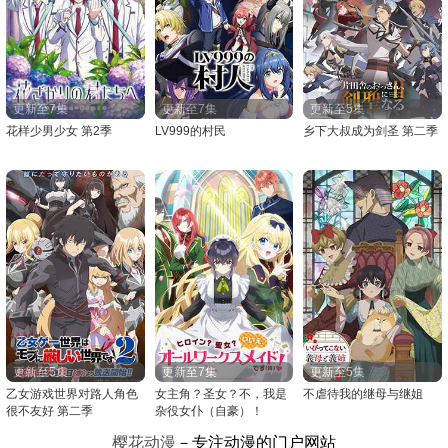
更新至7集
更新至7集
更新至5集
花样少男少女 第2季
LV999的村民
乡下大叔成为剑圣 第二季
更新至5集
更新至7集
更新至5集
乙女游戏世界对路人角色
女主角？圣女？不，我是
不虐待我的继母与继姐
很不友好 第二季
杂役女仆（自豪）！
樱花动漫
－专注动漫的门户网站