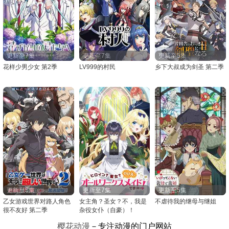
更新至7集
更新至7集
更新至5集
花样少男少女 第2季
LV999的村民
乡下大叔成为剑圣 第二季
更新至5集
更新至7集
更新至5集
乙女游戏世界对路人角色
女主角？圣女？不，我是
不虐待我的继母与继姐
很不友好 第二季
杂役女仆（自豪）！
樱花动漫
－专注动漫的门户网站