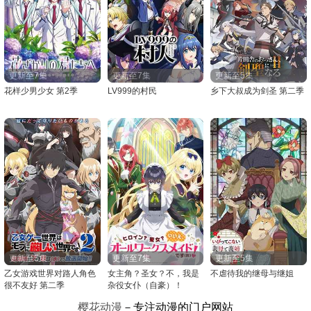
更新至7集
更新至7集
更新至5集
花样少男少女 第2季
LV999的村民
乡下大叔成为剑圣 第二季
更新至5集
更新至7集
更新至5集
乙女游戏世界对路人角色
女主角？圣女？不，我是
不虐待我的继母与继姐
很不友好 第二季
杂役女仆（自豪）！
樱花动漫
－专注动漫的门户网站